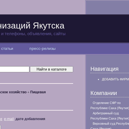
низаций Якутска
а и телефоны, объявления, сайты
статьи
пресс-релизы
Навигация
ДОБАВИТЬ ФИРМ
Компании
ское хозяйство
Пищевая
Отделение СФР по
Республике Саха (Якутия
Арбитражный суд
Республики Саха (Якутия
не
e-mail
дате добавления
Верховный суд Республ
Саха (Якутия)