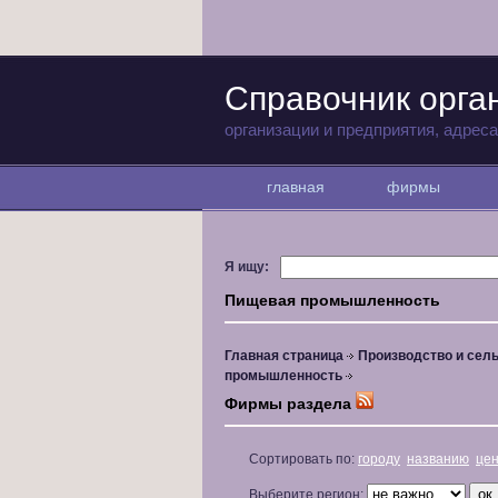
Справочник орга
организации и предприятия, адрес
главная
фирмы
Я ищу:
Пищевая промышленность
Главная страница
Производство и сель
промышленность
Фирмы раздела
Сортировать по:
городу
названию
це
Выберите регион: