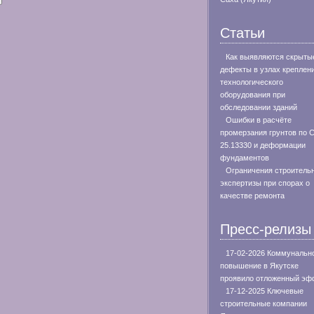
Статьи
Как выявляются скрыты
дефекты в узлах креплен
технологического
оборудования при
обследовании зданий
Ошибки в расчёте
промерзания грунтов по 
25.13330 и деформации
фундаментов
Ограничения строитель
экспертизы при спорах о
качестве ремонта
Пресс-релизы
17-02-2026 Коммунальн
повышение в Якутске
проявило отложенный эф
17-12-2025 Ключевые
строительные компании