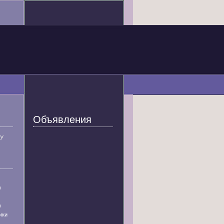
Объявления
У
)
)
ики