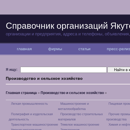
Справочник организаций Якут
организации и предприятия, адреса и телефоны, объявления
главная
фирмы
статьи
пресс-рел
Я ищу:
Производство и сельское хозяйство
Главная страница
Производство и сельское хозяйство
Легкая промышленность
Машиностроение и
Пищевая про
металлообработка
Полиграфия и издательская
Производство строительных
Прочие пром
деятельность
материалов
производства
Транспортное машиностроение
Тяжелое машиностроение
Химия и нефт
Черная металлургия
Электронная