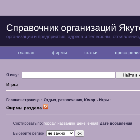
Справочник организаций Якут
организации и предприятия, адреса и телефоны, объявления
главная
фирмы
статьи
пресс-рел
Я ищу:
Игры
Главная страница
Отдых, развлечения, Юмор
Игры
Фирмы раздела
Сортировать по:
городу
названию
цене
e-mail
дате добавления
Выберите регион: