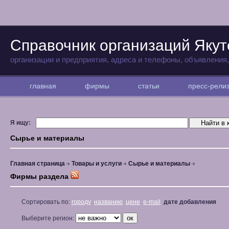
Справочник организаций Якут
организации и предприятия, адреса и телефоны, объявления
главная
фирмы
статьи
пресс-рел
Я ищу:
Сырье и материалы
Главная страница
Товары и услуги
Сырье и материалы
Фирмы раздела
Сортировать по:
городу
названию
цене
e-mail
дате добавления
Выберите регион: