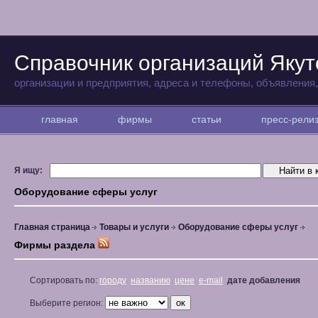
Справочник организаций Якут
организации и предприятия, адреса и телефоны, объявления
главная
фирмы
статьи
пресс-рел
Я ищу:
Оборудование сферы услуг
Главная страница
Товары и услуги
Оборудование сферы услуг
Фирмы раздела
Сортировать по:
городу
названию
цене
e-mail
дате добавления
Выберите регион: