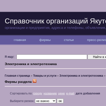
Справочник организаций Якут
организации и предприятия, адреса и телефоны, объявления
главная
фирмы
статьи
пресс-рел
Я ищу:
Электроника и электротехника
Главная страница
Товары и услуги
Электроника и электротехника
Фирмы раздела
Сортировать по:
городу
названию
цене
e-mail
дате добавления
Выберите регион: