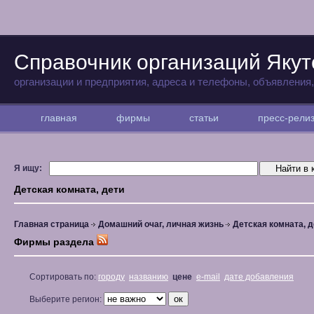
Справочник организаций Якут
организации и предприятия, адреса и телефоны, объявления
главная
фирмы
статьи
пресс-рел
Я ищу:
Детская комната, дети
Главная страница
Домашний очаг, личная жизнь
Детская комната, д
Фирмы раздела
Сортировать по:
городу
названию
цене
e-mail
дате добавления
Выберите регион: